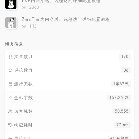
FRP内网穿透、远程访问详细配置教程
数:
浏
2363
览
次
ZeroTier内网穿透、远程访问详细配置教程
数:
浏
1931
览
次
数:
博客信息
文章数目
170
评论数目
36
运行天数
1年67天
全站字数
157.26 万
访客总数
50,555
响应耗时
77 ms
最后活动
41 分钟前